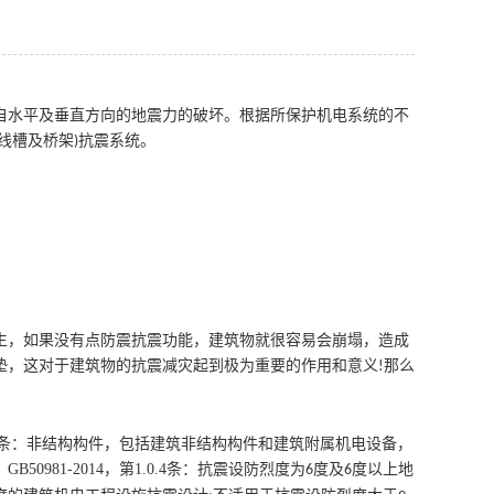
自水平及垂直方向的地震力的破坏。根据所保护机电系统的不
线槽及桥架
抗震系统。
)
生，如果没有点防震抗震功能，建筑物就很容易会崩塌，造成
垫，这对于建筑物的抗震减灾起到极为重要的作用和意义
那么
!
，第3.7.1条：非结构构件，包括建筑非结构构件和建筑附属机电设备，
81-2014，第1.0.4条
：抗震设防烈度为
度及
度以上地
6
6