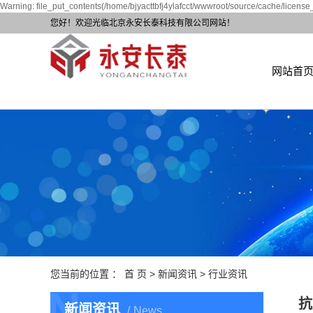
Warning: file_put_contents(/home/bjyacttbfj4ylafcct/wwwroot/source/cache/license_
您好！欢迎光临北京永安长泰科技有限公司网站！
网站首
您当前的位置 ：
首 页
>
新闻资讯
>
行业资讯
N
抗
新闻资讯
News