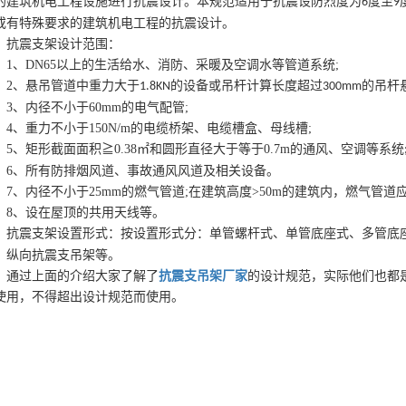
的建筑机电工程设施进行抗震设计。本规范适用于抗震设防烈度为
度至
6
9
或有特殊要求的建筑机电工程的抗震设计。
抗震支架设计范围：
1
、DN65以上的生活给水、消防、采暖及空调水等管道系统;
2
、悬吊管道中重力大于
的设备或吊杆计算长度超过
的吊杆
1.8KN
300mm
3
、内径不小于
60mm的电气配管;
4
、重力不小于
150N/m的电缆桥架、电缆槽盒、母线槽;
5
、矩形截面面积
≧0.38㎡和圆形直径大于等于0.7m
的通风、空调等系统
6
、所有防排烟风道、事故通风风道及相关设备。
7
、内径不小
于
25mm
的燃气管道;在建筑高度
>50m的
建筑内，燃气管道应
8
、设在屋顶的共用天线
等。
抗震支架设置形式：按设置形式分：单管螺杆式、单管底座式、多管底
、纵向抗震支吊架等
。
通过上面的介绍大家了解了
抗震支吊架厂家
的设计规范，实际他们也都
使用，不得超出设计规范而使用。