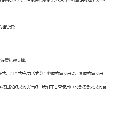
度的建筑机电工程设施抗震设计
不适用于抗震设防烈度大于
;
9
悬挂管道
;
;
设置抗震支撑;
座式、组合式等
力形式分：竖向抗震支吊架、侧向抗震支吊
;
是按国家的规范执行的，我们在日常使用中也要按要求规范操