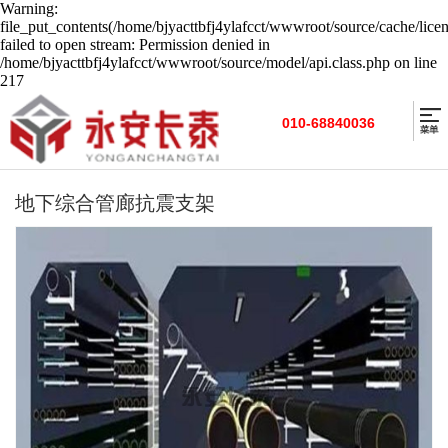
Warning:
file_put_contents(/home/bjyacttbfj4ylafcct/wwwroot/source/cache/lice
failed to open stream: Permission denied in
/home/bjyacttbfj4ylafcct/wwwroot/source/model/api.class.php on line
217
010-68840036
地下综合管廊抗震支架