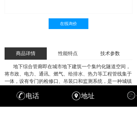
在线询价
商品详情
性能特点
技术参数
地下综合管廊即在城市地下建筑一个集约化隧道空间，
将市政、电力、通讯、燃气、给排水、热力等工程管线集于
一体，设有专门的检修口、吊装口和监测系统，是一种城镇
综合管线工程。
电话
地址
城镇地下综合管廊实施统一规划、统一设计、统一建设
和管理，是保障城市运行的重要基础设施和
“
生命线
。地下
”
综合管廊可以有效避免道路挖掘带来的交通影响，建成后，
在内部进行管线敷设、增减、维修和日常管理，方便快捷。
管廊支吊架优越性：
1
、经济性：钢材使用量降低；材料利用率提高；安装