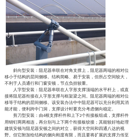
斜向型安装：阻尼器串联在对角支撑上，阻尼器两端的相对位
移小于结构的层间侧移。结构简略、易于安装，但所占空间较大，
不利于人员通行和门窗安顿，节点负担较重。
人字型安装：阻尼器串联在人字形支撑顶端的水平杆上，或直
接将阻尼器衔接在人字形支撑与框架梁之间。阻尼器两端的相对位
移等于结构的层间侧移。该安装办法中中阻尼器可以充分利用其消
能才能，便利跨中门洞，支撑设计时要充分考虑侧向稳定。
剪刀型安装：由
4
根支撑杆件和上下
个衔接板组成，支撑杆件
2
用销钉两两相连，再分别与上下两个衔接板铰接；其能较好地处理
建筑安顿与阻尼器安顿之间的对立，获得大空间和四通八达的视
野。但它附加给结构的侧向刚度有限，而且要将扩展的支撑力传至