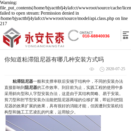
Warning:
file_put_contents(/home/bjyacttbfj4ylafcct/wwwroot/source/cache/lice
failed to open stream: Permission denied in
/home/bjyacttbfj4ylafcct/wwwroot/source/model/api.class.php on line
217
010-68840036
你知道粘滞阻尼器有哪几种安装方式吗
2020-07-25
粘滞阻尼器
一般和支撑串联后安顿于结构中，不同的安装办法
直接影响到
阻尼器
的工作效率。到目前为止，实践工程的使用中多
采用斜向型和人字型安装办法，这是由于其结构简略、易于安装。
剪刀型和肘节型安装办法能把阻尼器两端的位移扩展，即起到把阻
尼器的效果扩展的效果，具有很好的消能才能，但因遭到安装机结
构型和施工工艺凌乱的约束，运用较少。