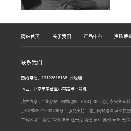
网站首页
关于我们
产品中心
资质荣
联系我们
热线电话：13122618168 郭经理
地址：北京市丰台区小屯路甲一号院
热推信息
|
企业分站
|
网站地图
|
RSS
|
XML
北京永安长泰科技有
京ICP备2021002708号-1
服务支持：
北京网站建设
营业执照
主营区域：
南京
常州
淮安
连云港
南通
宿迁
苏州
泰州
无锡