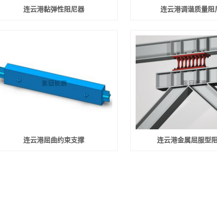
连云港黏弹性阻尼器
连云港调谐质量阻
连云港屈曲约束支撑
连云港金属屈服型