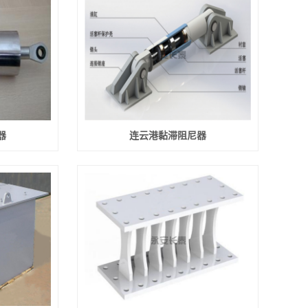
器
连云港黏滞阻尼器