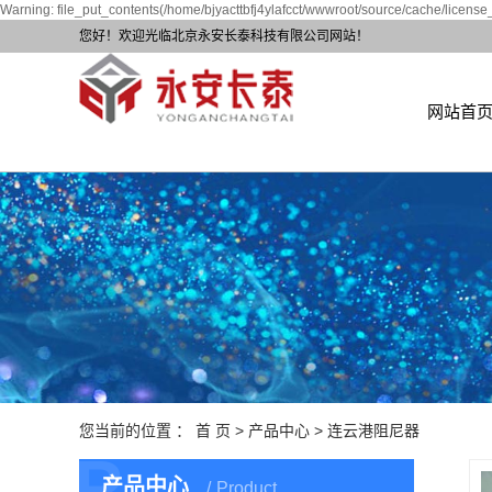
Warning: file_put_contents(/home/bjyacttbfj4ylafcct/wwwroot/source/cache/license_
您好！欢迎光临北京永安长泰科技有限公司网站！
网站首
您当前的位置 ：
首 页
>
产品中心
>
连云港阻尼器
P
产品中心
Product